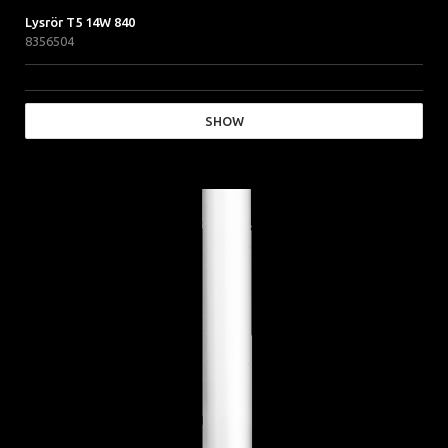
Lysrör T5 14W 840
8356504
SHOW