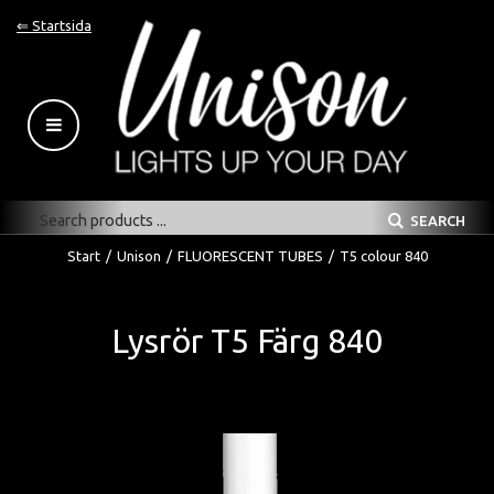
⇐ Startsida
SEARCH
Start
/
Unison
/
FLUORESCENT TUBES
/
T5 colour 840
Lysrör T5 Färg 840