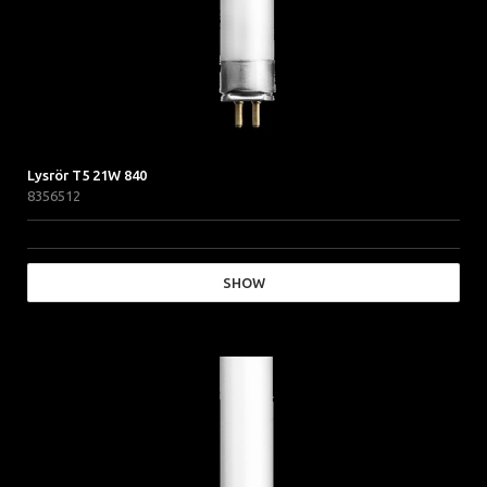
Lysrör T5 21W 840
8356512
SHOW