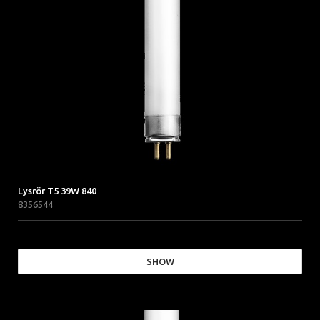
Lysrör T5 39W 840
8356544
SHOW