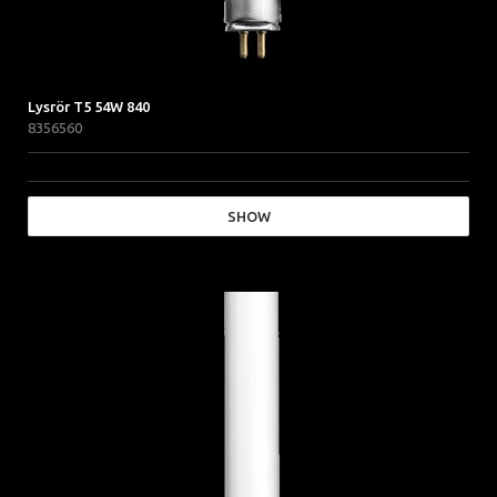
Lysrör T5 54W 840
8356560
SHOW